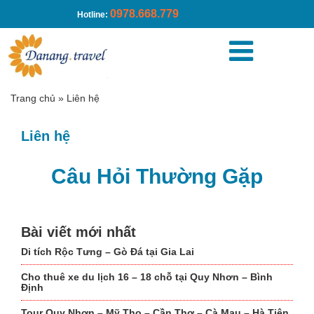
0978.668.779
Hotline:
Trang chủ
»
Liên hệ
Liên hệ
Câu Hỏi Thường Gặp
Bài viết mới nhất
Di tích Rộc Tưng – Gò Đá tại Gia Lai
Cho thuê xe du lịch 16 – 18 chỗ tại Quy Nhơn – Bình
Định
Tour Quy Nhơn – Mỹ Tho – Cần Thơ – Cà Mau – Hà Tiên